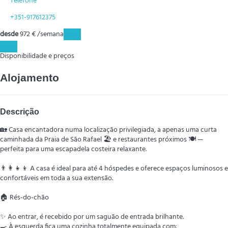
Telefone
+351-917612375
desde
972
€
/semana
Datas
Datas
Disponibilidade e preços
Alojamento
Descrição
🏡 Casa encantadora numa localização privilegiada, a apenas uma curta
caminhada da Praia de São Rafael 🏖️ e restaurantes próximos 🍽️ —
perfeita para uma escapadela costeira relaxante.
👨‍👩‍👧‍👦 A casa é ideal para até 4 hóspedes e oferece espaços luminosos e
confortáveis em toda a sua extensão.
🏠 Rés-do-chão
✨ Ao entrar, é recebido por um saguão de entrada brilhante.
🍳 À esquerda fica uma cozinha totalmente equipada com: