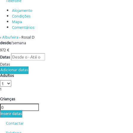
Telefone
Alojamento
Condições
Mapa
Comentários
›
Albufeira
› Rosal D
desde
/semana
972
€
Datas
Datas
Adicionar datas
Adultos
1
Crianças
Inserir datas
Contactar