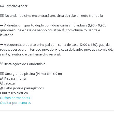
🛏️ Primeiro Andar
🧘‍♂️ No andar de cima encontrará uma área de relaxamento tranquila.
➡️ À direita, um quarto duplo com duas camas individuais (1,90 x 0,95),
guarda-roupa e casa de banho privativa 🚿 com chuveiro, sanita e
lavatório.
⬅️ À esquerda, o quarto principal com cama de casal (2.00 x 1.50), guarda-
roupa, acesso a um terraço privado ☀️ e casa de banho privativa com bidé,
sanita, lavatório e banheira/chuveiro 🛁.
🌴 Instalações do Condomínio
🏊‍♂️ Uma grande piscina (14 m x 6 m x 9 m)
👶 Piscina infantil
💆 Jacuzzi
🌿 Belos jardins paisagísticos
Churrasco elétrico
Outros pormenores
Ocultar pormenores