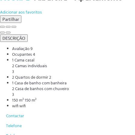
Adicionar aos favoritos
Partilhar
DESCRIÇÃO
Avaliação
9
Ocupantes
4
1 Cama casal
2 Camas individuais
3
2 Quartos de dormir
2
1 Casa de banho com banheira
2 Casa de banhos com chuveiro
3
150 m²
150 m²
wifi
wifi
Contactar
Telefone