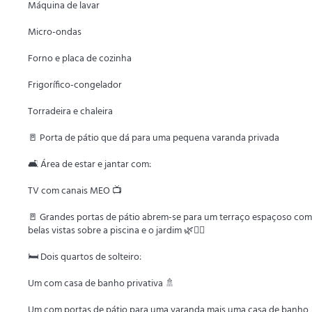
Máquina de lavar
Micro-ondas
Forno e placa de cozinha
Frigorífico-congelador
Torradeira e chaleira
🚪 Porta de pátio que dá para uma pequena varanda privada
🛋️ Área de estar e jantar com:
TV com canais MEO 📺
🚪 Grandes portas de pátio abrem-se para um terraço espaçoso com
belas vistas sobre a piscina e o jardim 🌿🏊‍♂️
🛏️ Dois quartos de solteiro:
Um com casa de banho privativa 🚿
Um com portas de pátio para uma varanda mais uma casa de banho