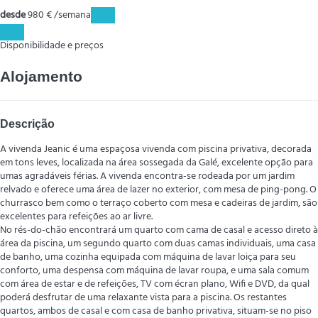
desde
980
€
/semana
Datas
Datas
Disponibilidade e preços
Alojamento
Descrição
A vivenda Jeanic é uma espaçosa vivenda com piscina privativa, decorada
em tons leves, localizada na área sossegada da Galé, excelente opção para
umas agradáveis férias. A vivenda encontra-se rodeada por um jardim
relvado e oferece uma área de lazer no exterior, com mesa de ping-pong. O
churrasco bem como o terraço coberto com mesa e cadeiras de jardim, são
excelentes para refeições ao ar livre.
No rés-do-chão encontrará um quarto com cama de casal e acesso direto à
área da piscina, um segundo quarto com duas camas individuais, uma casa
de banho, uma cozinha equipada com máquina de lavar loiça para seu
conforto, uma despensa com máquina de lavar roupa, e uma sala comum
com área de estar e de refeições, TV com écran plano, Wifi e DVD, da qual
poderá desfrutar de uma relaxante vista para a piscina. Os restantes
quartos, ambos de casal e com casa de banho privativa, situam-se no piso