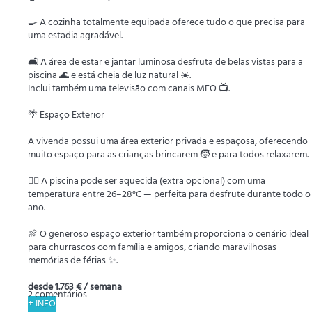
🍳 A cozinha totalmente equipada oferece tudo o que precisa para
uma estadia agradável.
🛋️ A área de estar e jantar luminosa desfruta de belas vistas para a
piscina 🌊 e está cheia de luz natural ☀️.
Inclui também uma televisão com canais MEO 📺.
🌴 Espaço Exterior
A vivenda possui uma área exterior privada e espaçosa, oferecendo
muito espaço para as crianças brincarem 🧒 e para todos relaxarem.
🏊‍♂️ A piscina pode ser aquecida (extra opcional) com uma
temperatura entre 26–28°C — perfeita para desfrute durante todo o
ano.
🍖 O generoso espaço exterior também proporciona o cenário ideal
para churrascos com família e amigos, criando maravilhosas
memórias de férias ✨.
desde
1.763 €
/ semana
2 comentários
+ INFO