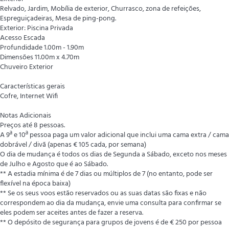
Relvado, Jardim, Mobília de exterior, Churrasco, zona de refeições,
Espreguiçadeiras, Mesa de ping-pong.
Exterior: Piscina Privada
Acesso Escada
Profundidade 1.00m - 1.90m
Dimensões 11.00m x 4.70m
Chuveiro Exterior
Características gerais
Cofre, Internet Wifi
Notas Adicionais
Preços até 8 pessoas.
A 9ª e 10ª pessoa paga um valor adicional que inclui uma cama extra / cama
dobrável / divã (apenas € 105 cada, por semana)
O dia de mudança é todos os dias de Segunda a Sábado, exceto nos meses
de Julho e Agosto que é ao Sábado.
** A estadia mínima é de 7 dias ou múltiplos de 7 (no entanto, pode ser
flexível na época baixa)
** Se os seus voos estão reservados ou as suas datas são fixas e não
correspondem ao dia da mudança, envie uma consulta para confirmar se
eles podem ser aceites antes de fazer a reserva.
** O depósito de segurança para grupos de jovens é de € 250 por pessoa