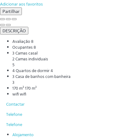
Adicionar aos favoritos
Partilhar
DESCRIÇÃO
Avaliação
8
Ocupantes
8
3 Camas casal
2 Camas individuais
5
4 Quartos de dormir
4
3 Casa de banhos com banheira
3
170 m²
170 m²
wifi
wifi
Contactar
Telefone
Telefone
Alojamento