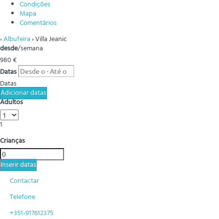
Condições
Mapa
Comentários
›
Albufeira
› Villa Jeanic
desde
/semana
980
€
Datas
Datas
Adicionar datas
Adultos
1
Crianças
Inserir datas
Contactar
Telefone
+351-917612375