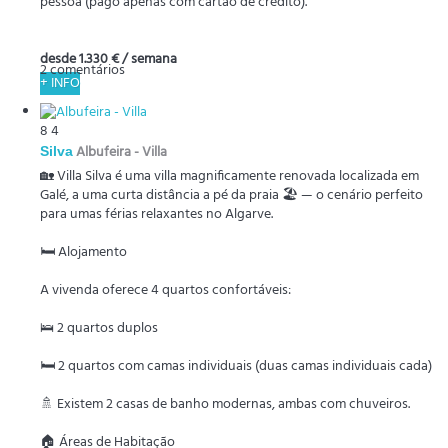
pessoa (pago apenas com cartão de crédito).
desde
1.330 €
/ semana
2 comentários
+ INFO
8
4
Silva
Albufeira -
Villa
🏡 Villa Silva é uma villa magnificamente renovada localizada em
Galé, a uma curta distância a pé da praia 🏖️ — o cenário perfeito
para umas férias relaxantes no Algarve.
🛏️ Alojamento
A vivenda oferece 4 quartos confortáveis:
🛌 2 quartos duplos
🛏️ 2 quartos com camas individuais (duas camas individuais cada)
🚿 Existem 2 casas de banho modernas, ambas com chuveiros.
🏠 Áreas de Habitação